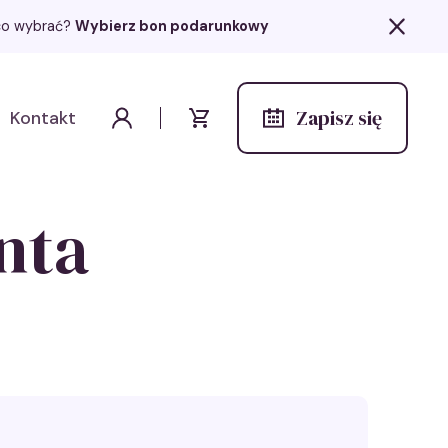
z co wybrać?
Wybierz bon podarunkowy
Zapisz się
Kontakt
Wydarzenia
Moje konto
Koszyk
nta