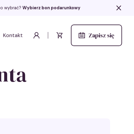
z co wybrać?
Wybierz bon podarunkowy
Zapisz się
Kontakt
Wydarzenia
Moje konto
Koszyk
nta