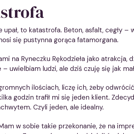
strofa
nie upał, to katastrofa. Beton, asfalt, cegły 
 unosi się pustynna gorąca fatamorgana.
mi na Ryneczku Rękodzieła jako atrakcja, dzi
 – uwielbiam ludzi, ale dziś czuję się jak ma
romnych ilościach, liczę ich, żeby odwrócić
ilka godzin trafił mi się jeden klient. Zdec
chwytem. Czyli jeden, ale idealny.
Mam w sobie takie przekonanie, że na imp