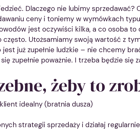
iedzieć. Dlaczego nie lubimy sprzedawać? 
dawaniu ceny i toniemy w wymówkach typu 
owodów jest oczywiści kilka, a co osoba to 
 często. Utożsamiamy swoją wartość z tym 
co jest już zupełnie ludzkie – nie chcemy br
 się zupełnie poważnie. I trzeba będzie się 
rzebne, żeby to zro
klient idealny (bratnia dusza)
ych strategii sprzedaży i działaj regularnie