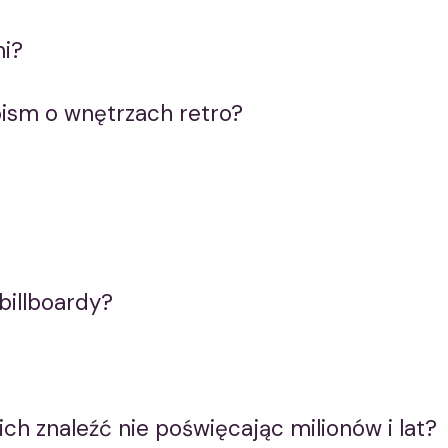
mi?
pism o wnętrzach retro?
billboardy?
ch znaleźć nie poświęcając milionów i lat?