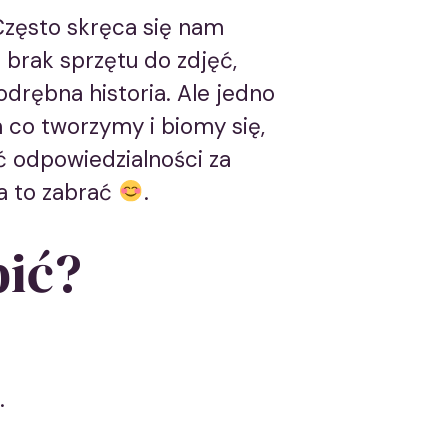
Często skręca się nam
brak sprzętu do zdjęć,
odrębna historia. Ale jedno
co tworzymy i biomy się,
ać odpowiedzialności za
za to zabrać
.
bić?
.