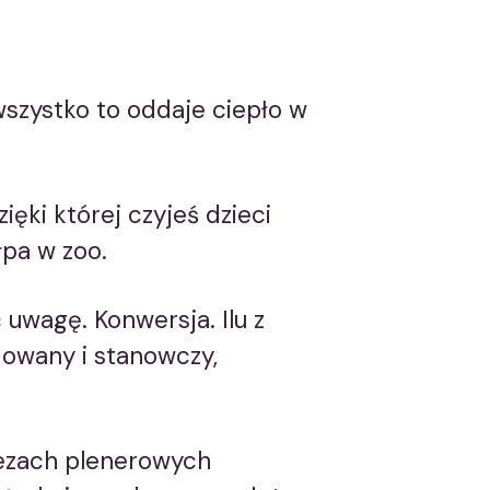
– wszystko to oddaje ciepło w
ęki której czyjeś dzieci
łpa w zoo.
 uwagę. Konwersja. Ilu z
ydowany i stanowczy,
rezach plenerowych