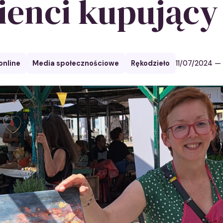
lienci kupujący
online
Media społecznościowe
Rękodzieło
11/07/2024
— 