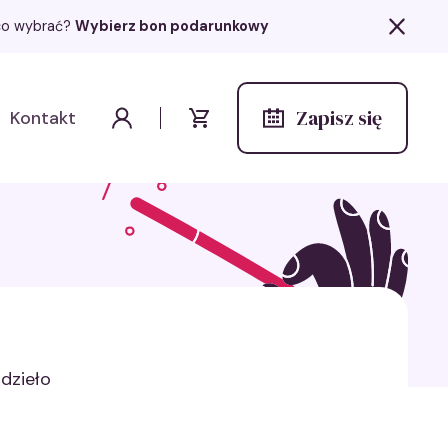
z co wybrać?
Wybierz bon podarunkowy
Zapisz się
Kontakt
Wydarzenia
Moje konto
Koszyk
odzieło