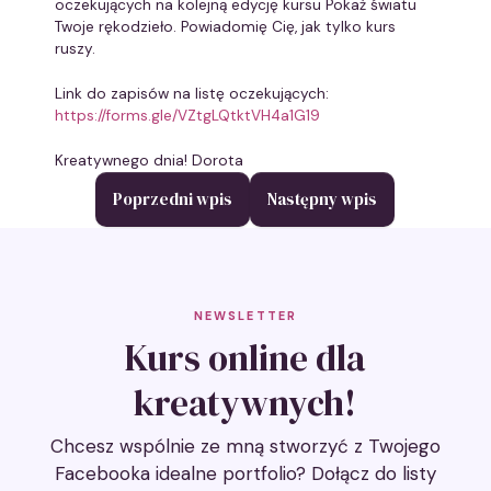
oczekujących na kolejną edycję kursu Pokaż światu
Twoje rękodzieło. Powiadomię Cię, jak tylko kurs
ruszy.
Link do zapisów na listę oczekujących:
https://forms.gle/VZtgLQtktVH4a1G19
Kreatywnego dnia! Dorota
Nawigacja
Poprzedni wpis
Następny wpis
wpisu
NEWSLETTER
Kurs online dla
kreatywnych!
Chcesz wspólnie ze mną stworzyć z Twojego
Facebooka idealne portfolio? Dołącz do listy