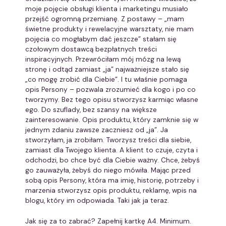
moje pojęcie obsługi klienta i marketingu musiało
przejść ogromną przemianę. Z postawy – „mam
świetne produkty i rewelacyjne warsztaty, nie mam
pojęcia co mogłabym dać jeszcze” stałam się
czołowym dostawcą bezpłatnych treści
inspiracyjnych. Przewróciłam mój mózg na lewą
stronę i odtąd zamiast „ja” najważniejsze stało się
„co mogę zrobić dla Ciebie”. I tu właśnie pomaga
opis Persony – pozwala zrozumieć dla kogo i po co
tworzymy. Bez tego opisu stworzysz karmiąc własne
ego. Do szuflady, bez szansy na większe
zainteresowanie. Opis produktu, który zamknie się w
jednym zdaniu zawsze zaczniesz od „ja”. Ja
stworzyłam, ja zrobiłam. Tworzysz treści dla siebie,
zamiast dla Twojego klienta. A klient to czuje, czyta i
odchodzi, bo chce być dla Ciebie ważny. Chce, żebyś
go zauważyła, żebyś do niego mówiła. Mając przed
sobą opis Persony, która ma imię, historię, potrzeby i
marzenia stworzysz opis produktu, reklamę, wpis na
blogu, który im odpowiada. Taki jak ja teraz.
Jak się za to zabrać? Zapełnij kartkę A4. Minimum.