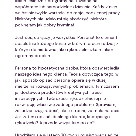
kilkumiesięczne, programy nastawione na
współpracę lub samodzielne działanie. Każdy z nich
wniósł niezwykłe wartości do mojej codziennej pracy.
Niektórych nie udało mi się skończyć, niektóre
połknęłam jak dobry kryminał.
Jest coś, co łączy je wszystkie. Persona! To element
absolutnie każdego kursu, w którym brałam udział, z
którym do niedawna jako rękodzielniczka miałam
ogromny problem.
Persona to hipotetyczna osoba, która odzwierciedla
naszego idealnego klienta. Teoria dotycząca tego, w
jaki sposób opisać personę opiera się w dużej
mierze na rozwiązywanych problemach. Tymczasem
ja, dostawca produktów kreatywnych, treści
inspiracyjnych i twórczości rękodzielniczej nie
rozwiązuję właściwie żadnego problemu. Sprawiam,
że ludzie czują radość, ale to trochę za mało na opis.
Jak zatem opisać idealnego klienta, kupującego
rękodzieło? A przede wszystkim po co?
Urodziłam się w latach 70-tych i musisz wiedzieć, że