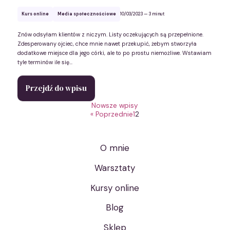
Kurs online
Media społecznościowe
10/03/2023
— 3 minut
Znów odsyłam klientów z niczym. Listy oczekujących są przepełnione.
Zdesperowany ojciec, chce mnie nawet przekupić, żebym stworzyła
dodatkowe miejsce dla jego córki, ale to po prostu niemożliwe. Wstawiam
tyle terminów ile się...
Przejdź do wpisu
Nawigacja
Nowsze wpisy
« Poprzednie
1
2
po
wpisach
O mnie
Warsztaty
Kursy online
Blog
Sklep