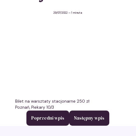
29/07/2022
— 1 minuta
Bilet na warsztaty stacjonarne 250 zł
Poznań, Piekary 10/3
Nawigacja
Poprzedni wpis
Następny wpis
wpisu