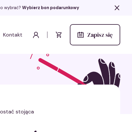
z co wybrać?
Wybierz bon podarunkowy
Zapisz się
Kontakt
Wydarzenia
Moje konto
Koszyk
postać stojąca