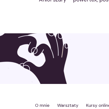
Nawigacja
wpisu
O mnie
Warsztaty
Kursy onlin