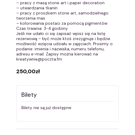
– pracy z masą stone art i paper decoration
– utwardzania tkanin
– pracy z proszkiem stone art, samodzielnego
tworzenia mas
– kolorowania postaci za pomocą pigmentów
Czas trwania: 3-4 godziny
Jeśli nie udało ci się zapisać wpisz się na listę
rezerwową – być może ktoś zrezygnuje i będzie
możliwość wzięcia udziału w zajęciach. Prosimy o
podanie: imienia i nazwiska, numeru telefonu,
adresu e-mail. Zapisy można kierować na
kreatywnie@poczta.fm
250,00zł
Bilety
Bilety nie są już dostępne