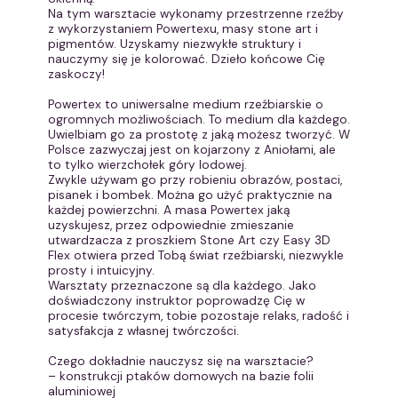
Na tym warsztacie wykonamy przestrzenne rzeźby
z wykorzystaniem Powertexu, masy stone art i
pigmentów. Uzyskamy niezwykłe struktury i
nauczymy się je kolorować. Dzieło końcowe Cię
zaskoczy!
Powertex to uniwersalne medium rzeźbiarskie o
ogromnych możliwościach. To medium dla każdego.
Uwielbiam go za prostotę z jaką możesz tworzyć. W
Polsce zazwyczaj jest on kojarzony z Aniołami, ale
to tylko wierzchołek góry lodowej.
Zwykle używam go przy robieniu obrazów, postaci,
pisanek i bombek. Można go użyć praktycznie na
każdej powierzchni. A masa Powertex jaką
uzyskujesz, przez odpowiednie zmieszanie
utwardzacza z proszkiem Stone Art czy Easy 3D
Flex otwiera przed Tobą świat rzeźbiarski, niezwykle
prosty i intuicyjny.
Warsztaty przeznaczone są dla każdego. Jako
doświadczony instruktor poprowadzę Cię w
procesie twórczym, tobie pozostaje relaks, radość i
satysfakcja z własnej twórczości.
Czego dokładnie nauczysz się na warsztacie?
– konstrukcji ptaków domowych na bazie folii
aluminiowej