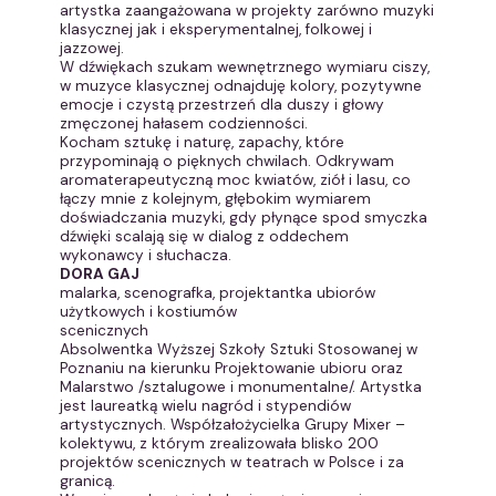
artystka zaangażowana w projekty zarówno muzyki
klasycznej jak i eksperymentalnej, folkowej i
jazzowej.
W dźwiękach szukam wewnętrznego wymiaru ciszy,
w muzyce klasycznej odnajduję kolory, pozytywne
emocje i czystą przestrzeń dla duszy i głowy
zmęczonej hałasem codzienności.
Kocham sztukę i naturę, zapachy, które
przypominają o pięknych chwilach. Odkrywam
aromaterapeutyczną moc kwiatów, ziół i lasu, co
łączy mnie z kolejnym, głębokim wymiarem
doświadczania muzyki, gdy płynące spod smyczka
dźwięki scalają się w dialog z oddechem
wykonawcy i słuchacza.
DORA GAJ
malarka, scenografka, projektantka ubiorów
użytkowych i kostiumów
scenicznych
Absolwentka Wyższej Szkoły Sztuki Stosowanej w
Poznaniu na kierunku Projektowanie ubioru oraz
Malarstwo /sztalugowe i monumentalne/. Artystka
jest laureatką wielu nagród i stypendiów
artystycznych. Współzałożycielka Grupy Mixer –
kolektywu, z którym zrealizowała blisko 200
projektów scenicznych w teatrach w Polsce i za
granicą.