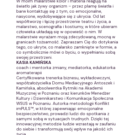
W moim malarstwie kolor i materia reagują na
światło jak żywy organizm – przez plamę światła i
barw kontaktuję się z tym, co emocjonalne,
nasycone, wydobywające się z ukrycia. Od lat
współtworzę i łączę przestrzenie teatru i życia, a
malarstwo, scenografia i kostiumy, w które ubieram
człowieka układają się w opowieść o nim. W
malarstwie wyrażam moją zdecydowaną, mocną w
granicach tożsamość. Zapraszam Cię do dotykania
tego, co ukryte, co malarsko zamknięte w formie, a
co symbolicznie mówi o byciu, o wypełnianiu sobą
swojej przestrzeni.
KASIA KAMIŃSKA
coach i mentorka zmiany, mediatorka, edukatorka
aromaterapii
Certyfikowana trenerka biznesu, wykładowczyni,
współzałożycielka Domu Mediacyjnego Antoszek i
Kamińska, absolwentka Rytmiki na Akademii
Muzycznej w Poznaniu oraz kierunków Menedżer
Kultury i Dziennikarstwo i Komunikacja Społeczna
WSUS w Poznaniu. Autorka metodologii Konflikt
imPULS™, w której zapewniając emocjonalne
bezpieczeństwo, prowadzi ludzi do spotkania z
samymi sobą w sytuacjach trudnych. Dzięki tej
innowacyjnej metodzie ludzie wzrastają w zaufaniu
do siebie i transformują swój wpływ na jakość ich
życia.