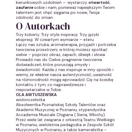
kierunkowych uzdolnień — wystarczy
otwartość
,
zaufanie
sobie i nam, ponieważ największym Twoim
talentem jest chęć sięgania po nowe, Twoja
zdolność do zmian.
O Autorkach
Trzy kobiety. Trzy style inspiracji. Trzy języki
ekspresji. W czwartym wymiarze – eteru.
Łączy nas sztuka, aromaterapia, przyjaźń i potrzeba
tworzenia przestrzeni, w której możesz spotkać
siebie – poprzez obraz, zapach, dźwięk i słowa.
Prowadzi nas do Ciebie pragnienie tworzenia
doświadczeń, które poruszają zmysły i
świadomość. Każda z nas inspiruje w inny sposób i
wiemy, że właśnie nasza autentyczność, uważność
na różnorodność mogą wprowadzić Cię na ścieżkę
kontaktu z tym, co najprawdziwsze i
niepowtarzalne w Tobie.
OLA AWTUSZEWSKA
wiolonczelistka
Absolwentka Poznańskiej Szkoły Talentów oraz
Akademii Muzycznej w Poznaniu, stypendystka
Accademia Musicale Chigiana ( Siena, Włochy).
Przez wiele lat związana z orkiestrą Teatru Wielkiego
w Poznaniu, wieloletnia pedagożka w Zespole Szkół
Muzycznych w Poznaniu, a także kameralistka –