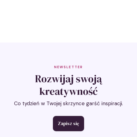
początkujących
– światło i cień w
scenach
miejskich
NEWSLETTER
Rozwijaj swoją
kreatywność
Co tydzień w Twojej skrzynce garść inspiracji.
Zapisz się