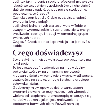
Jeśli tak jak my cenisz sobie profesjonalizm, wysoką
jakość we wszystkich aspektach życia i chciałabyś
dać się poprowadzić, by poczuć się swobodnie,
bezpiecznie, twórczo…?
Czy luksusem jest dla Ciebie czas, cisza, radość
tworzenia, bycie sobą?
Jeśli choć jedna z tych wartości woła w Tobie o
uwagę – wyobraź sobie jak zanurzasz się w energii
życzliwości, spokoju i kreacji, w kameralnej grupie
twórczych kobiet.
Czujesz? Chodź do nas i sprawdź jak to jest być u
siebie.
Czego doświadczysz
Stworzyłyśmy miejsce wykraczające poza fizyczną
lokalizację.
To jest przestrzeń otwierająca na indywidualny
potencjał twórczy, na zmianę, na gotowość
kreowania świata w kontakcie z własną wrażliwością,
uważnością na sztukę, emocje i ciało, na drugiego
człowieka i świat.
Gdybyśmy miały opowiedzieć o warsztatach
prostymi słowami to przy muzycznych wibracjach
wiolonczeli, wspierana aromaterapią, otworzysz się
na doświadczenie jakim jest malowanie na
podstawie barwnych plam. Pozwól nam się