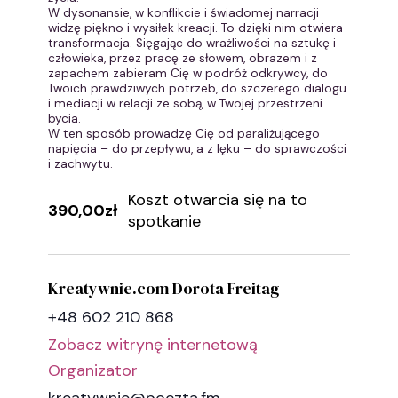
W dysonansie, w konflikcie i świadomej narracji
widzę piękno i wysiłek kreacji. To dzięki nim otwiera
transformacja. Sięgając do wrażliwości na sztukę i
człowieka, przez pracę ze słowem, obrazem i z
zapachem zabieram Cię w podróż odkrywcy, do
Twoich prawdziwych potrzeb, do szczerego dialogu
i mediacji w relacji ze sobą, w Twojej przestrzeni
bycia.
W ten sposób prowadzę Cię od paraliżującego
napięcia – do przepływu, a z lęku – do sprawczości
i zachwytu.
Koszt otwarcia się na to
390,00zł
spotkanie
Kreatywnie.com Dorota Freitag
+48 602 210 868
Zobacz witrynę internetową
Organizator
kreatywnie@poczta.fm