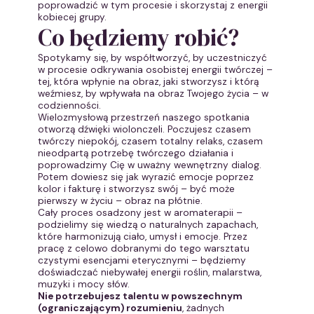
poprowadzić w tym procesie i skorzystaj z energii
kobiecej grupy.
Co będziemy robić?
Spotykamy się, by współtworzyć, by uczestniczyć
w procesie odkrywania osobistej energii twórczej –
tej, która wpłynie na obraz, jaki stworzysz i którą
weźmiesz, by wpływała na obraz Twojego życia – w
codzienności.
Wielozmysłową przestrzeń naszego spotkania
otworzą dźwięki wiolonczeli. Poczujesz czasem
twórczy niepokój, czasem totalny relaks, czasem
nieodpartą potrzebę twórczego działania i
poprowadzimy Cię w uważny wewnętrzny dialog.
Potem dowiesz się jak wyrazić emocje poprzez
kolor i fakturę i stworzysz swój – być może
pierwszy w życiu – obraz na płótnie.
Cały proces osadzony jest w aromaterapii –
podzielimy się wiedzą o naturalnych zapachach,
które harmonizują ciało, umysł i emocje. Przez
pracę z celowo dobranymi do tego warsztatu
czystymi esencjami eterycznymi – będziemy
doświadczać niebywałej energii roślin, malarstwa,
muzyki i mocy słów.
Nie potrzebujesz talentu w powszechnym
(ograniczającym) rozumieniu
, żadnych