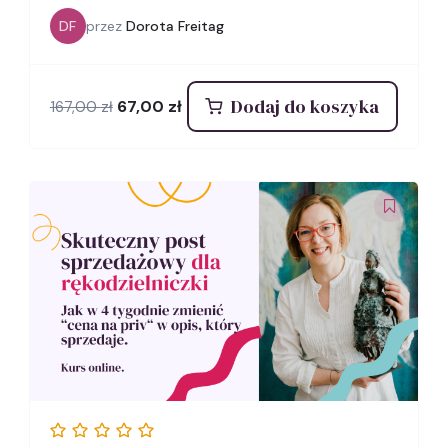
DF
przez
Dorota Freitag
Dodaj do koszyka
Pierwotna
Aktualna
67,00
zł
167,00
zł
cena
cena
wynosiła:
wynosi:
167,00 zł.
67,00 zł.