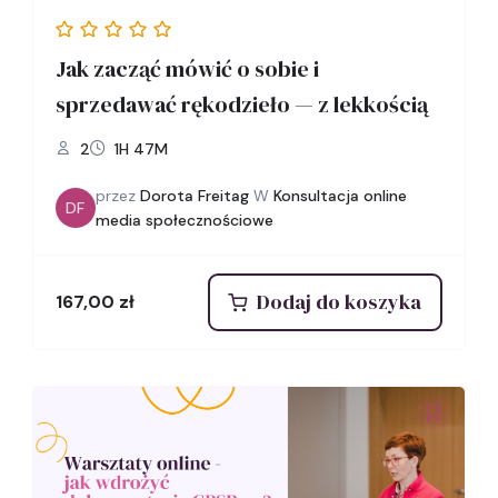
Jak zacząć mówić o sobie i
sprzedawać rękodzieło — z lekkością
2
1H 47M
przez
Dorota Freitag
W
Konsultacja online
DF
media społecznościowe
Dodaj do koszyka
167,00
zł