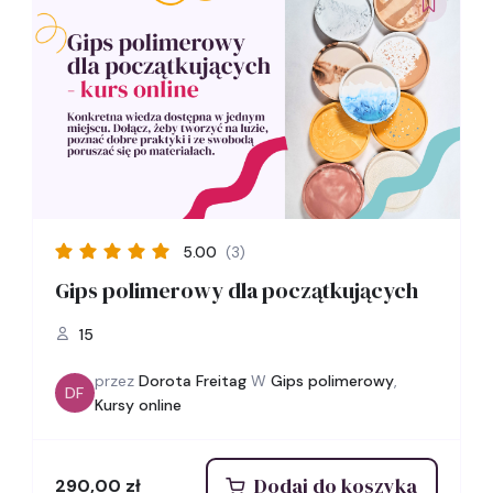
5.00
(3)
Gips polimerowy dla początkujących
15
przez
Dorota Freitag
W
Gips polimerowy
,
DF
Kursy online
Dodaj do koszyka
290,00
zł