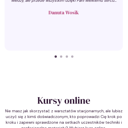
wiedzy, ale przede wszystkim dzięki Pani wielkiemu sercu…
Danuta Wosik
1
Current Item
2
3
4
Kursy online
Nie masz jak skorzystać z warsztatów stacjonarnych, ale lubisz
uczyć się z kimś doświadczonym, kto poprowadzi Cię krok po
kroku i zapewni sprawdzone na setkach uczestników techniki i