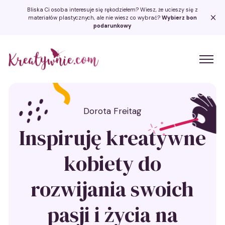
Bliska Ci osoba interesuje się rękodziełem? Wiesz, że ucieszy się z
materiałów plastycznych, ale nie wiesz co wybrać?
Wybierz bon
podarunkowy
Kreatywnie.com
Dorota Freitag
Inspiruję kreatywne
kobiety do
rozwijania swoich
pasji i życia na