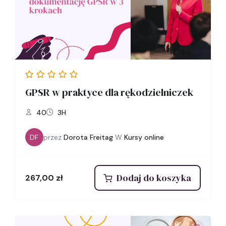
GPSR w praktyce dla rękodzielniczek
40
3H
DF
przez
Dorota Freitag
W
Kursy online
Dodaj do koszyka
267,00
zł