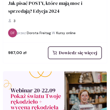
Jak pisać POSTY, które mają moc i
sprzedają? Edycja 2024
3
DF
przez
Dorota Freitag
W
Kursy online
Dowiedz się więcej
987,00
zł