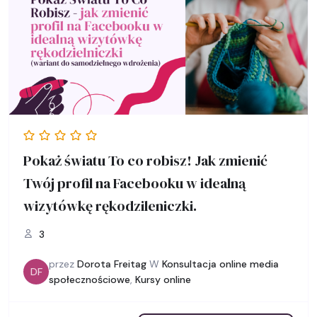
Pokaż światu To co robisz! Jak zmienić
Twój profil na Facebooku w idealną
wizytówkę rękodzileniczki.
3
przez
Dorota Freitag
W
Konsultacja online media
DF
społecznościowe
,
Kursy online