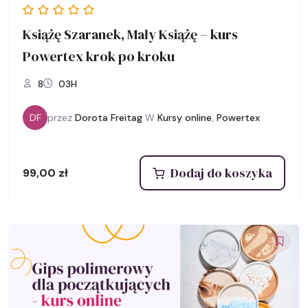
Książę Szaranek, Mały Książę – kurs
Powertex krok po kroku
8
03H
DF
przez
Dorota Freitag
W
Kursy online
,
Powertex
Dodaj do koszyka
99,00
zł