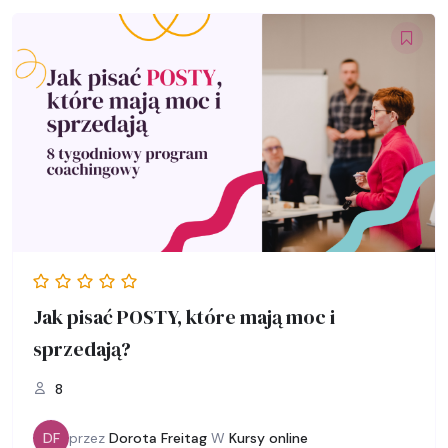
Jak pisać POSTY, które mają moc i
sprzedają?
8
DF
przez
Dorota Freitag
W
Kursy online