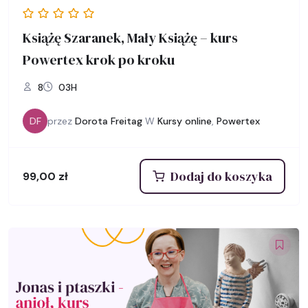
Książę Szaranek, Mały Książę – kurs
Powertex krok po kroku
8
03H
DF
przez
Dorota Freitag
W
Kursy online
,
Powertex
Dodaj do koszyka
99,00
zł