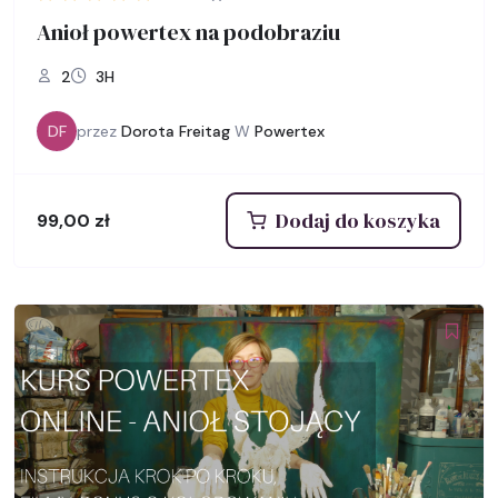
Anioł powertex na podobraziu
2
3H
DF
przez
Dorota Freitag
W
Powertex
Dodaj do koszyka
99,00
zł