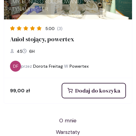
5.00
(3)
Anioł stojący, powertex
45
6H
DF
przez
Dorota Freitag
W
Powertex
Dodaj do koszyka
99,00
zł
O mnie
Warsztaty