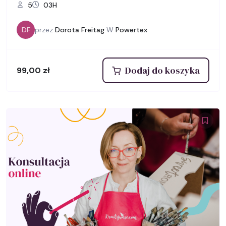
5
03H
DF
przez
Dorota Freitag
W
Powertex
Dodaj do koszyka
99,00
zł