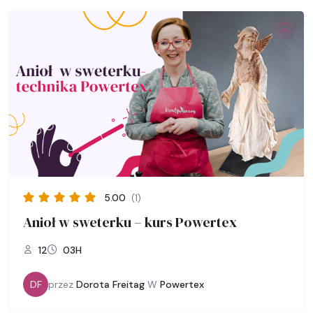
5.00
(1)
Anioł w sweterku – kurs Powertex
12
03H
DF
przez
Dorota Freitag
W
Powertex