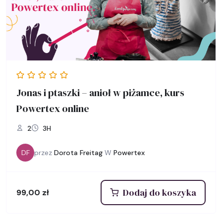
Jonas i ptaszki – anioł w piżamce, kurs
Powertex online
2
3H
DF
przez
Dorota Freitag
W
Powertex
Dodaj do koszyka
99,00
zł