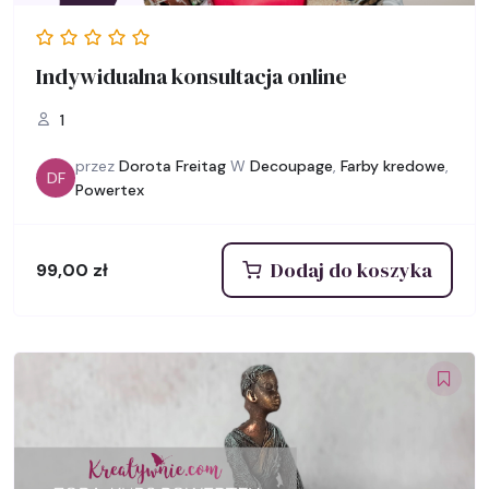
Indywidualna konsultacja online
1
przez
Dorota Freitag
W
Decoupage
,
Farby kredowe
,
DF
Powertex
Dodaj do koszyka
99,00
zł