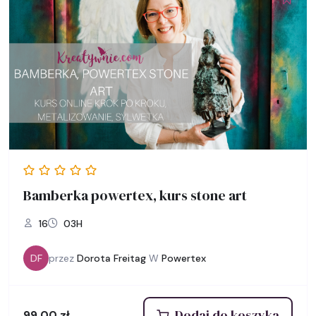
Bamberka powertex, kurs stone art
16
03H
DF
przez
Dorota Freitag
W
Powertex
Dodaj do koszyka
99,00
zł