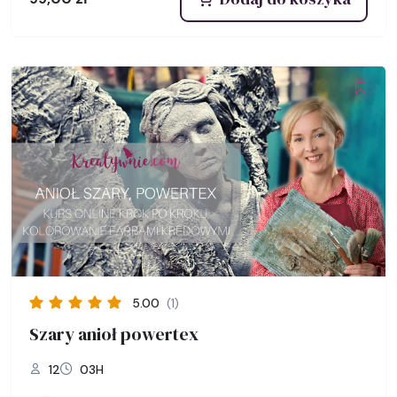
5.00
(1)
Szary anioł powertex
12
03H