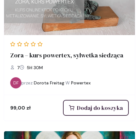
Zora – kurs powertex, sylwetka siedząca
7
5H 30M
DF
przez
Dorota Freitag
W
Powertex
Dodaj do koszyka
99,00
zł