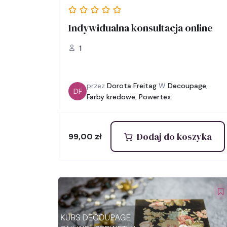
Indywidualna konsultacja online
1
przez
Dorota Freitag
W
Decoupage
,
DF
Farby kredowe
,
Powertex
Dodaj do koszyka
99,00
zł