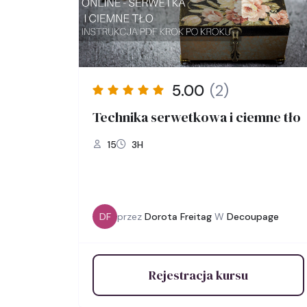
5.00
(2)
Technika serwetkowa i ciemne tło
15
3H
DF
przez
Dorota Freitag
W
Decoupage
Rejestracja kursu