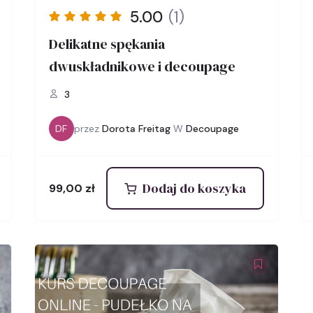
5.00
(1)
Delikatne spękania
dwuskładnikowe i decoupage
3
DF
przez
Dorota Freitag
W
Decoupage
Dodaj do koszyka
99,00
zł