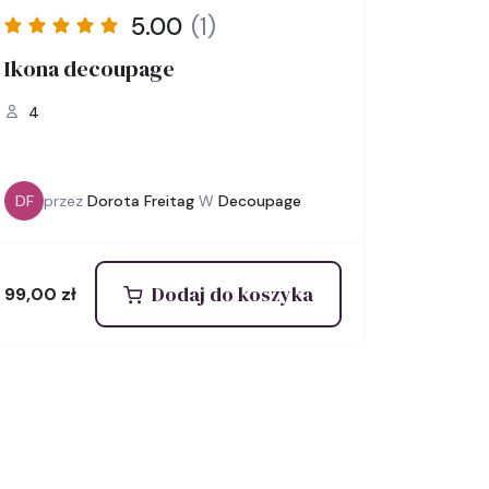
5.00
(1)
Ikona decoupage
4
DF
przez
Dorota Freitag
W
Decoupage
Dodaj do koszyka
99,00
zł