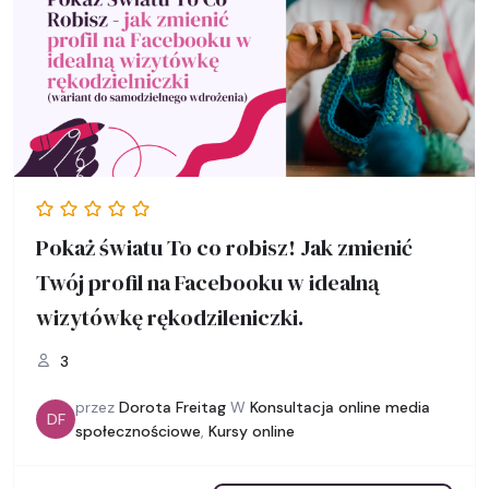
Pokaż światu To co robisz! Jak zmienić
Twój profil na Facebooku w idealną
wizytówkę rękodzileniczki.
3
przez
Dorota Freitag
W
Konsultacja online media
DF
społecznościowe
,
Kursy online