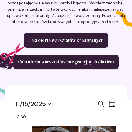
oszczędzając wiele wysiłku, prób i błędów. Wybierz technikę i
termin, a ja zadbam o twój twórczy relaks i najlepszej jakości
sprawdzone materiały. Zapisz się i twórz ze mną! Pobierz całą
ofertę warsztatów kreatywnych i integracyjnych dla firm!
Cała oferta warsztatów kreatywnych
Cała oferta warsztatów integracyjnych dla firm
Wydarzenia
Wydarz
Wyda
11/15/2025
Szukaj
Dzień
Wybierz
Wido
Nawigac
for
datę.
10:30
nawig
po