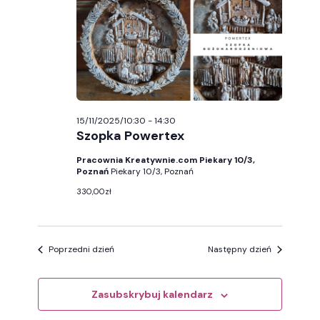
15/11/2025
wyszuk
i
widoka
15/11/2025/10:30
-
14:30
Szopka Powertex
Pracownia Kreatywnie.com Piekary 10/3,
Poznań
Piekary 10/3, Poznań
330,00zł
Poprzedni dzień
Następny dzień
Zasubskrybuj kalendarz