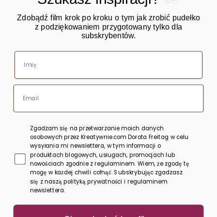
Zdobądź film krok po kroku o tym jak zrobić pudełko
z podziękowaniem przygotowany tylko dla
subskrybentów.
O mnie
Warsztaty
Kursy online
Blog
Sklep
Zgadzam się na przetwarzanie moich danych
Bony upominkowe
osobowych przez Kreatywnie.com Dorota Freitag w celu
wysyłania mi newslettera, w tym informacji o
produktach blogowych, usługach, promocjach lub
Polityka prywatności
nowościach zgodnie z regulaminem. Wiem, że zgodę tę
mogę w każdej chwili cofnąć. Subskrybując zgadzasz
Regulamin
się z naszą polityką prywatności i regulaminem
newslettera.
Kontakt