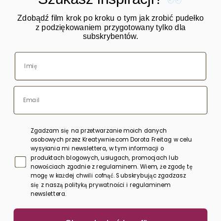
Zdobądź film krok po kroku o tym jak zrobić pudełko
z podziękowaniem przygotowany tylko dla
subskrybentów.
O mnie
Warsztaty
Kursy online
Blog
Sklep
Zgadzam się na przetwarzanie moich danych
Bony upominkowe
osobowych przez Kreatywnie.com Dorota Freitag w celu
wysyłania mi newslettera, w tym informacji o
produktach blogowych, usługach, promocjach lub
Polityka prywatności
nowościach zgodnie z regulaminem. Wiem, że zgodę tę
mogę w każdej chwili cofnąć. Subskrybując zgadzasz
Regulamin
się z naszą polityką prywatności i regulaminem
newslettera.
Kontakt