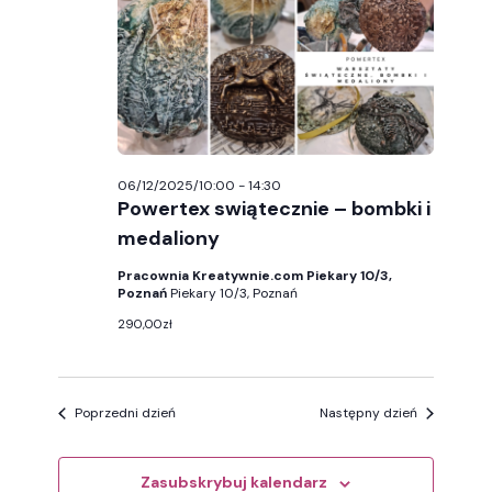
06/12/2025
wyszuk
i
widoka
06/12/2025/10:00
-
14:30
Powertex swiątecznie – bombki i
medaliony
Pracownia Kreatywnie.com Piekary 10/3,
Poznań
Piekary 10/3, Poznań
290,00zł
Poprzedni dzień
Następny dzień
Zasubskrybuj kalendarz