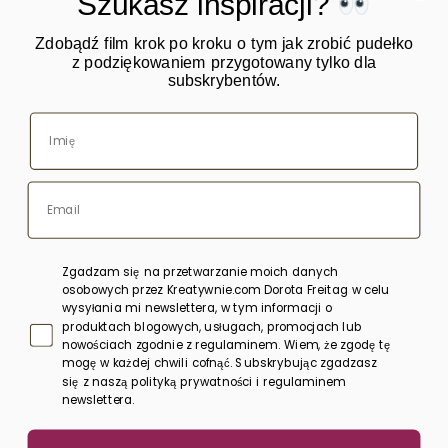
Szukasz inspiracji?
Zdobądź film krok po kroku o tym jak zrobić pudełko
z podziękowaniem przygotowany tylko dla
subskrybentów.
O mnie
Warsztaty
Kursy online
Blog
Sklep
Zgadzam się na przetwarzanie moich danych
Bony upominkowe
osobowych przez Kreatywnie.com Dorota Freitag w celu
wysyłania mi newslettera, w tym informacji o
produktach blogowych, usługach, promocjach lub
Polityka prywatności
nowościach zgodnie z regulaminem. Wiem, że zgodę tę
mogę w każdej chwili cofnąć. Subskrybując zgadzasz
Regulamin
się z naszą polityką prywatności i regulaminem
newslettera.
Kontakt