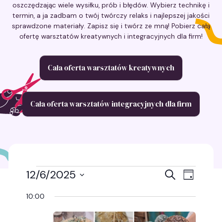
oszczędzając wiele wysiłku, prób i błędów. Wybierz technikę i
termin, a ja zadbam o twój twórczy relaks i najlepszej jakości
sprawdzone materiały. Zapisz się i twórz ze mną! Pobierz całą
ofertę warsztatów kreatywnych i integracyjnych dla firm!
Cała oferta warsztatów kreatywnych
Cała oferta warsztatów integracyjnych dla firm
Wydarzenia
Wydarz
Wyda
12/6/2025
Szukaj
Dzień
Wybierz
Wido
Nawigac
for
datę.
10:00
nawig
po