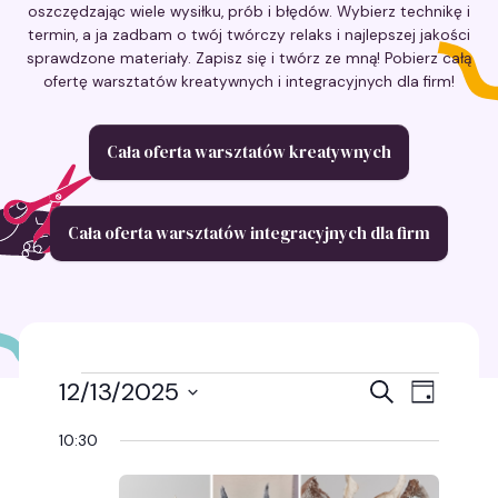
oszczędzając wiele wysiłku, prób i błędów. Wybierz technikę i
termin, a ja zadbam o twój twórczy relaks i najlepszej jakości
sprawdzone materiały. Zapisz się i twórz ze mną! Pobierz całą
ofertę warsztatów kreatywnych i integracyjnych dla firm!
Cała oferta warsztatów kreatywnych
Cała oferta warsztatów integracyjnych dla firm
Wydarzenia
Wydarz
Wyda
12/13/2025
Szukaj
Dzień
Wybierz
Wido
Nawigac
for
datę.
10:30
nawig
po