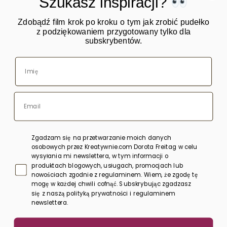
Szukasz inspiracji?
Zdobądź film krok po kroku o tym jak zrobić pudełko
z podziękowaniem przygotowany tylko dla
subskrybentów.
O mnie
Warsztaty
Kursy online
Blog
Sklep
Zgadzam się na przetwarzanie moich danych
Bony upominkowe
osobowych przez Kreatywnie.com Dorota Freitag w celu
wysyłania mi newslettera, w tym informacji o
produktach blogowych, usługach, promocjach lub
Polityka prywatności
nowościach zgodnie z regulaminem. Wiem, że zgodę tę
mogę w każdej chwili cofnąć. Subskrybując zgadzasz
Regulamin
się z naszą polityką prywatności i regulaminem
newslettera.
Kontakt