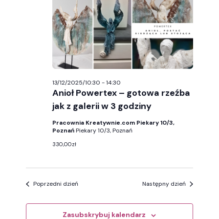
13/12/2025
wyszuk
i
widoka
13/12/2025/10:30
-
14:30
Anioł Powertex – gotowa rzeźba
jak z galerii w 3 godziny
Pracownia Kreatywnie.com Piekary 10/3,
Poznań
Piekary 10/3, Poznań
330,00zł
Poprzedni dzień
Następny dzień
Zasubskrybuj kalendarz