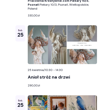
Pracownia Kreatywnie.com Piekary 10/3,
Poznań
Piekary 10/3, Poznań, Wielkopolskie,
Poland
330,00zł
Sob.
25
25 kwietnia/10:30
-
14:30
Anioł stróż na drzwi
290,00zł
Sob.
25