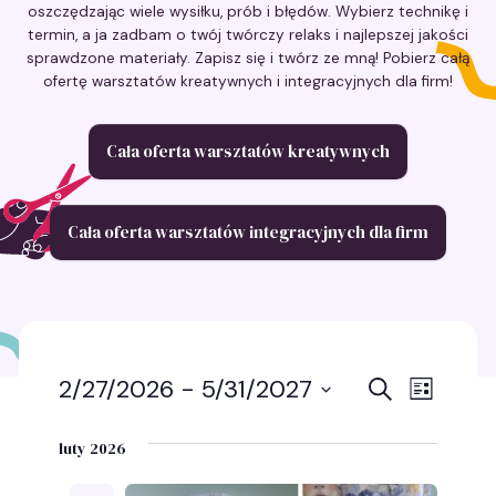
oszczędzając wiele wysiłku, prób i błędów. Wybierz technikę i
termin, a ja zadbam o twój twórczy relaks i najlepszej jakości
sprawdzone materiały. Zapisz się i twórz ze mną! Pobierz całą
ofertę warsztatów kreatywnych i integracyjnych dla firm!
Cała oferta warsztatów kreatywnych
Cała oferta warsztatów integracyjnych dla firm
Wydarz
Wyda
2/27/2026
 - 
5/31/2027
Szukaj
Lista
Wybierz
Wido
Nawigac
datę.
luty 2026
nawig
po