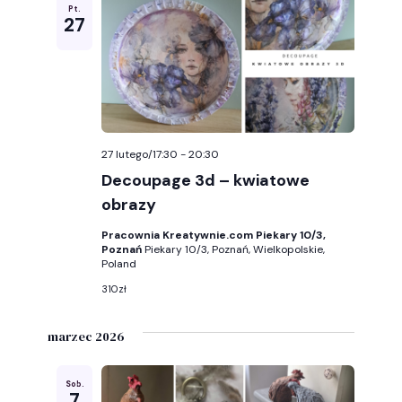
Pt.
wyszuk
27
i
widoka
27 lutego/17:30
-
20:30
Decoupage 3d – kwiatowe
obrazy
Pracownia Kreatywnie.com Piekary 10/3,
Poznań
Piekary 10/3, Poznań, Wielkopolskie,
Poland
310zł
marzec 2026
Sob.
7