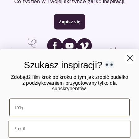
Co tydzień w Twojej skrzynce garść inspiracji.
Zapisz się
Ikona social media
Ikona social media
Ikona social media
Szukasz inspiracji?
Zdobądź film krok po kroku o tym jak zrobić pudełko
z podziękowaniem przygotowany tylko dla
subskrybentów.
O mnie
Warsztaty
Kursy online
Blog