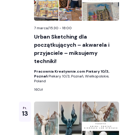
7 marca/15:30
-
18:00
Urban Sketching dla
początkujących – akwarela i
przyjaciele – miksujemy
techniki!
Pracownia Kreatywnie.com Piekary 10/3,
Poznań
Piekary 10/3, Poznań, Wielkopolskie,
Poland
160zł
Pt.
13