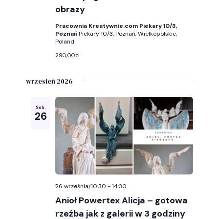
obrazy
Pracownia Kreatywnie.com Piekary 10/3,
Poznań
Piekary 10/3, Poznań, Wielkopolskie,
Poland
290,00zł
wrzesień 2026
Sob.
26
26 września/10:30
-
14:30
Anioł Powertex Alicja – gotowa
rzeźba jak z galerii w 3 godziny