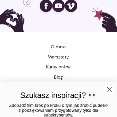
Ikona social media
Ikona social media
Ikona social media
O mnie
Szukasz inspiracji?
Warsztaty
Kursy online
Zdobądź film krok po kroku o tym jak zrobić pudełko
z podziękowaniem przygotowany tylko dla
Blog
subskrybentów.
Sklep
Bony upominkowe
Polityka prywatności