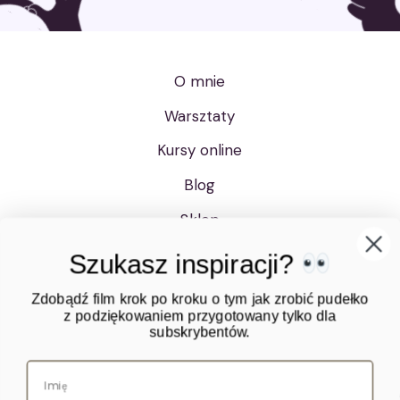
O mnie
Warsztaty
Szukasz inspiracji?
Kursy online
Zdobądź film krok po kroku o tym jak zrobić pudełko
Blog
z podziękowaniem przygotowany tylko dla
subskrybentów.
Sklep
Bony upominkowe
Polityka prywatności
Regulamin
Kontakt
Zgadzam się na przetwarzanie moich danych