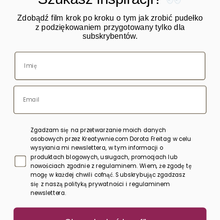
Zdobądź film krok po kroku o tym jak zrobić pudełko
z podziękowaniem przygotowany tylko dla
subskrybentów.
O mnie
Warsztaty
Kursy online
Blog
Sklep
Zgadzam się na przetwarzanie moich danych
Bony upominkowe
osobowych przez Kreatywnie.com Dorota Freitag w celu
wysyłania mi newslettera, w tym informacji o
produktach blogowych, usługach, promocjach lub
Polityka prywatności
nowościach zgodnie z regulaminem. Wiem, że zgodę tę
mogę w każdej chwili cofnąć. Subskrybując zgadzasz
Regulamin
się z naszą polityką prywatności i regulaminem
newslettera.
Kontakt