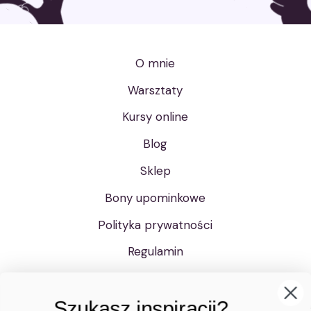
O mnie
Warsztaty
Kursy online
Blog
Szukasz inspiracji?
Sklep
Zdobądź film krok po kroku o tym jak zrobić pudełko
Bony upominkowe
z podziękowaniem przygotowany tylko dla
subskrybentów.
Polityka prywatności
Regulamin
Kontakt