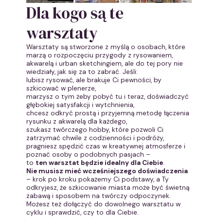
Dla kogo są te
warsztaty
Warsztaty są stworzone z myślą o osobach, które
marzą o rozpoczęciu przygody z rysowaniem,
akwarelą i urban sketchingiem, ale do tej pory nie
wiedziały, jak się za to zabrać. Jeśli:
lubisz rysować, ale brakuje Ci pewności, by
szkicować w plenerze,
marzysz o tym żeby pobyć tu i teraz, doświadczyć
głębokiej satysfakcji i wytchnienia,
chcesz odkryć prostą i przyjemną metodę łączenia
rysunku z akwarelą dla każdego,
szukasz twórczego hobby, które pozwoli Ci
zatrzymać chwile z codzienności i podróży,
pragniesz spędzić czas w kreatywnej atmosferze i
poznać osoby o podobnych pasjach –
to
ten warsztat będzie idealny dla Ciebie
.
Nie musisz mieć wcześniejszego doświadczenia
– krok po kroku pokażemy Ci podstawy, a Ty
odkryjesz, że szkicowanie miasta może być świetną
zabawą i sposobem na twórczy odpoczynek.
Możesz też dołączyć do dowolnego warsztatu w
cyklu i sprawdzić, czy to dla Ciebie.