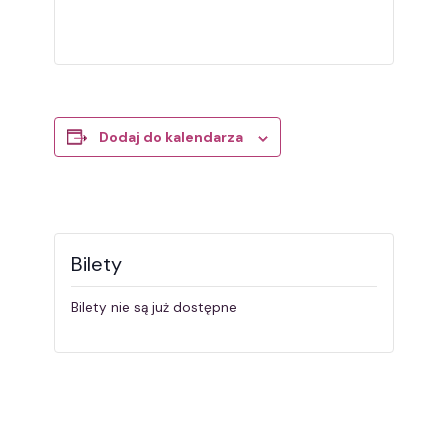
Dodaj do kalendarza
Bilety
Bilety nie są już dostępne
Wydarzenie
«
Zwierzaki
Odlewy gipsu
Powertex
polimerowego
»