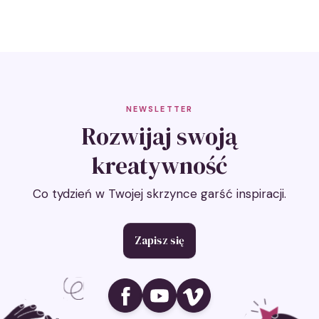
Nawigacja
NEWSLETTER
Rozwijaj swoją
kreatywność
Co tydzień w Twojej skrzynce garść inspiracji.
Zapisz się
Ikona social media
Ikona social media
Ikona social media