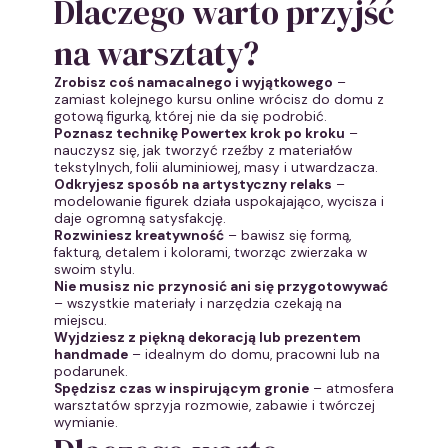
Dlaczego warto przyjść
na warsztaty?
Zrobisz coś namacalnego i wyjątkowego
–
zamiast kolejnego kursu online wrócisz do domu z
gotową figurką, której nie da się podrobić.
Poznasz technikę Powertex krok po kroku
–
nauczysz się, jak tworzyć rzeźby z materiałów
tekstylnych, folii aluminiowej, masy i utwardzacza.
Odkryjesz sposób na artystyczny relaks
–
modelowanie figurek działa uspokajająco, wycisza i
daje ogromną satysfakcję.
Rozwiniesz kreatywność
– bawisz się formą,
fakturą, detalem i kolorami, tworząc zwierzaka w
swoim stylu.
Nie musisz nic przynosić ani się przygotowywać
– wszystkie materiały i narzędzia czekają na
miejscu.
Wyjdziesz z piękną dekoracją lub prezentem
handmade
– idealnym do domu, pracowni lub na
podarunek.
Spędzisz czas w inspirującym gronie
– atmosfera
warsztatów sprzyja rozmowie, zabawie i twórczej
wymianie.