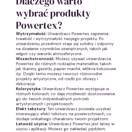
Dlaczego warto
wybrać produkty
Powertex?
Wytrzymałość:
Utwardzacz Powertex zapewnia
trwałość i wytrzymałość twojego projektu. Po
utwardzeniu, przedmiot staje się solidny i odporny
na działanie czynników zewnętrznych, takich jak
wilgoć czy warunki atmosferyczne.
Wszechstronność:
Możesz używać utwardzacza
Powertex do różnych rodzajów materiałów, takich
jak tkaniny, gazetki, papier maché, włókna kokosowe
itp. Dzięki temu możesz tworzyć różnorodne
projekty artystyczne, od rzeźb po obrazy i
dekoracje.
Kolorystyka:
Utwardzacz Powertex występuje w
różnych kolorach, co daje możliwość dostosowania
go do twoich indywidualnych potrzeb
artystycznych i projektowych.
Efekt tekstury:
Ten utwardzacz pozwala uzyskać
interesujący efekt tekstury na powierzchniach, co
dodaje unikalnego charakteru twoim projektom.
Łatwość użycia:
Utwardzacz Powertex jest łatwy w
użyciu i aplikacji. Możesz go nakładać pędzlem,