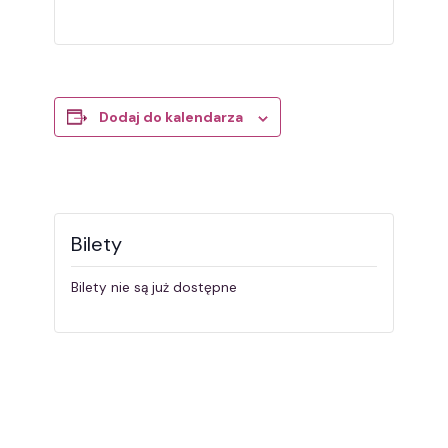
Dodaj do kalendarza
Bilety
Bilety nie są już dostępne
Wydarzenie
«
Szopka
Urban Sketching
Nawigacja
Powertex
dla
początkujących