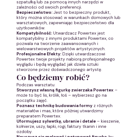
szpatułką lub za pomocą innych narzędzi w
zależności od swoich preferencji.
Bezpieczeństwo:
Jest to bezpieczny produkt,
który można stosować w warunkach domowych lub
warsztatowych, zapewniając bezpieczeństwo dla
użytkowników.
Kompatybilność:
Utwardzacz Powertex jest
kompatybilny z innymi produktami Powertex, co
pozwala na tworzenie zaawansowanych i
wielowarstwowych projektów artystycznych.
Profesjonalne Efekty:
Dzięki utwardzaczowi
Powertex twoje projekty nabiorą profesjonalnego
wyglądu i będą wyglądać jak dzieła sztuki
stworzone przez doświadczonego artystę.
Co będziemy robić?
Podczas warsztatu:
Stworzysz własną figurkę zwierzaka Powertex
–
może to być lis, królik, łoś – wybierzesz go na
początku zajęć.
Poznasz technikę budowania formy
z różnych
materiałów i mas, które później utwardzimy
preparatem Powertex.
Uformujesz sylwetkę, ubranie i detale
– kieszenie,
kołnierze, uszy, łapki, rogi, faktury tkanin i inne
ozdoby.
Nauczysz się malować i patynować figurkę
, by