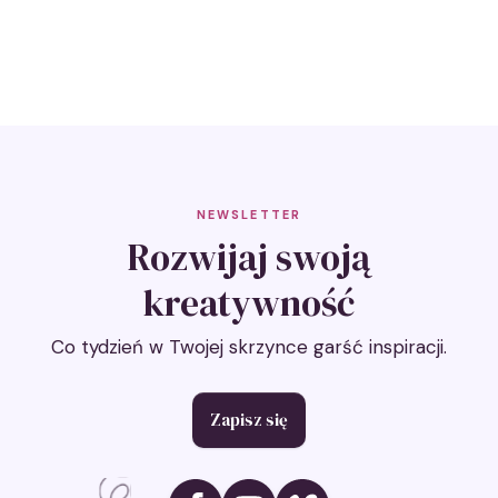
– perspektywa
krok po kroku
»
NEWSLETTER
Rozwijaj swoją
kreatywność
Co tydzień w Twojej skrzynce garść inspiracji.
Zapisz się
Ikona social media
Ikona social media
Ikona social media