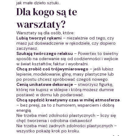
jak małe dzieło sztuki..
Dla kogo są te
warsztaty?
Warsztaty są dla osób, które:
Lubią tworzyć rękami
– niezależnie od tego, czy
masz już doświadczenie w rękodziele, czy dopiero
zaczynasz.
Szukają twórczego relaksu
– Powertex to świetny
sposób na oderwanie się od codzienności i wejście
w świat kształtów, faktur i wyobraźni.
Chcą zrobić coś trójwymiarowego
– jeśli lubisz
lepienie, modelowanie, glinę, masy plastyczne lub
po prostu chcesz spróbować czegoś nowego.
Cenią unikatowe dekoracje
– stworzysz figurkę,
której nie kupisz w sklepie i którą możesz dumnie
postawić w domu lub podarować.
Chcą spędzić kreatywny czas w miłej atmosferze
– bez presji, za to z humorem, wsparciem i dobrą
energią.
Nie trzeba mieć zdolności plastycznych – liczy się
chęć tworzenia i odrobina ciekawości!
Nie trzeba mieć żadnych zdolności plastycznych –
wszystko pokażę krok po kroku.