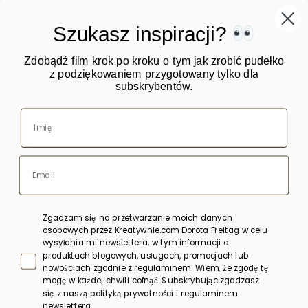
Szukasz inspiracji?
Zdobądź film krok po kroku o tym jak zrobić pudełko
z podziękowaniem przygotowany tylko dla
subskrybentów.
O mnie
Warsztaty
Kursy online
Blog
Sklep
Zgadzam się na przetwarzanie moich danych
Bony upominkowe
osobowych przez Kreatywnie.com Dorota Freitag w celu
wysyłania mi newslettera, w tym informacji o
produktach blogowych, usługach, promocjach lub
Polityka prywatności
nowościach zgodnie z regulaminem. Wiem, że zgodę tę
mogę w każdej chwili cofnąć. Subskrybując zgadzasz
Regulamin
się z naszą polityką prywatności i regulaminem
newslettera.