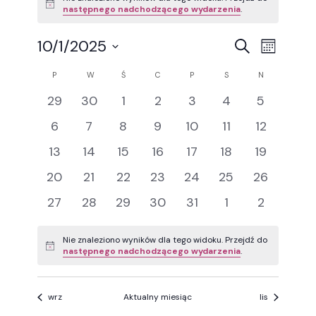
Powiadomienie
następnego nadchodzącego wydarzenia
.
Wydarz
Wyda
10/1/2025
Szukaj
Miesiąc
Wybierz
Wido
Nawigac
Kalendarz
datę.
P
PONIEDZIAŁEK
W
WTOREK
Ś
ŚRODA
C
CZWARTEK
P
PIĄTEK
S
SOBOTA
N
NIEDZIELA
nawig
0
0
0
0
0
0
po
0
29
30
1
2
3
4
5
Wydarzenia
wydarzenia
wydarzenia
wydarzenia
wydarzenia
wydarzenia
wydarzenia
wydarzeni
0
0
0
0
0
0
0
6
7
8
9
10
11
12
wyszuk
wydarzenia
wydarzenia
wydarzenia
wydarzenia
wydarzenia
wydarzenia
wydarzeni
0
0
0
0
0
0
0
13
14
15
16
17
18
19
i
wydarzenia
wydarzenia
wydarzenia
wydarzenia
wydarzenia
wydarzenia
wydarzeni
0
0
0
0
0
0
0
20
21
22
23
24
25
26
widoka
wydarzenia
wydarzenia
wydarzenia
wydarzenia
wydarzenia
wydarzenia
wydarzeni
0
0
0
0
0
0
0
27
28
29
30
31
1
2
wydarzenia
wydarzenia
wydarzenia
wydarzenia
wydarzenia
wydarzenia
wydarzen
Nie znaleziono wyników dla tego widoku. Przejdź do
Powiadomienie
następnego nadchodzącego wydarzenia
.
wrz
Aktualny miesiąc
lis