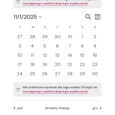
Powiadomienie
następnego nadchodzącego wydarzenia
.
Wydarz
Wyda
11/1/2025
Szukaj
Miesiąc
Wybierz
Wido
Nawigac
Kalendarz
datę.
P
PONIEDZIAŁEK
W
WTOREK
Ś
ŚRODA
C
CZWARTEK
P
PIĄTEK
S
SOBOTA
N
NIEDZIELA
nawig
0
0
0
0
0
0
po
0
27
28
29
30
31
1
2
Wydarzenia
wydarzenia
wydarzenia
wydarzenia
wydarzenia
wydarzenia
wydarzenia
wydarzen
0
0
0
0
0
0
0
3
4
5
6
7
8
9
wyszuk
wydarzenia
wydarzenia
wydarzenia
wydarzenia
wydarzenia
wydarzenia
wydarzeni
0
0
0
0
0
0
0
10
11
12
13
14
15
16
i
wydarzenia
wydarzenia
wydarzenia
wydarzenia
wydarzenia
wydarzenia
wydarzeni
0
0
0
0
0
0
0
17
18
19
20
21
22
23
widoka
wydarzenia
wydarzenia
wydarzenia
wydarzenia
wydarzenia
wydarzenia
wydarzeni
0
0
0
0
0
0
0
24
25
26
27
28
29
30
wydarzenia
wydarzenia
wydarzenia
wydarzenia
wydarzenia
wydarzenia
wydarzeni
Nie znaleziono wyników dla tego widoku. Przejdź do
Powiadomienie
następnego nadchodzącego wydarzenia
.
paź
Aktualny miesiąc
gru