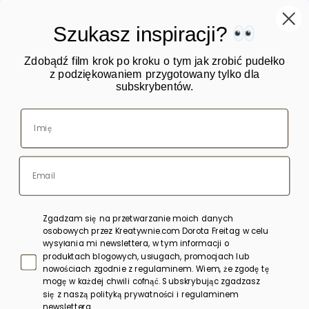
Szukasz inspiracji?
Zdobądź film krok po kroku o tym jak zrobić pudełko
z podziękowaniem przygotowany tylko dla
subskrybentów.
O mnie
Warsztaty
Kursy online
Blog
Sklep
Zgadzam się na przetwarzanie moich danych
Bony upominkowe
osobowych przez Kreatywnie.com Dorota Freitag w celu
wysyłania mi newslettera, w tym informacji o
produktach blogowych, usługach, promocjach lub
Polityka prywatności
nowościach zgodnie z regulaminem. Wiem, że zgodę tę
mogę w każdej chwili cofnąć. Subskrybując zgadzasz
Regulamin
się z naszą polityką prywatności i regulaminem
newslettera.