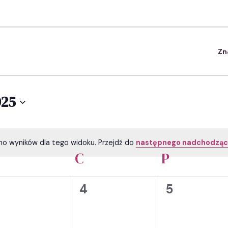
Zn
025
ono wyników dla tego widoku. Przejdź do
następnego nadchodząc
Powiadomienie
C
P
ŚRODA
CZWARTEK
PIĄTEK
0
0
0
3
4
5
ydarzenia,
wydarzenia,
wydarzeni