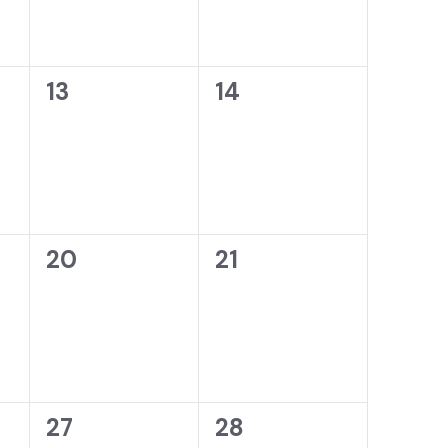
0
0
13
14
a,
wydarzenia,
wydarzenia,
0
0
20
21
a,
wydarzenia,
wydarzenia,
0
0
27
28