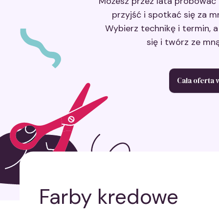
Możesz przez lata próbować 
przyjść i spotkać się za 
Wybierz technikę i termin, a
się i twórz ze mn
Cała oferta
Farby kredowe