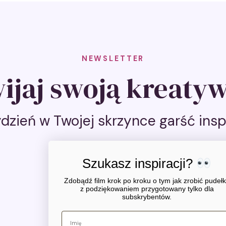
NEWSLETTER
ijaj swoją kreaty
dzień w Twojej skrzynce garść inspi
Szukasz inspiracji?
Zapisz się
Zdobądź film krok po kroku o tym jak zrobić pudeł
z podziękowaniem przygotowany tylko dla
subskrybentów.
Ikona social media
Ikona social media
Ikona social media