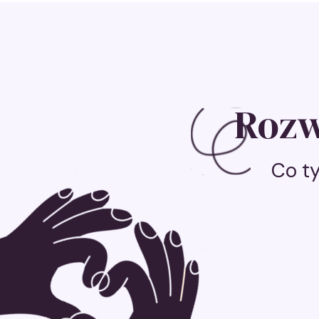
Rozw
Co ty