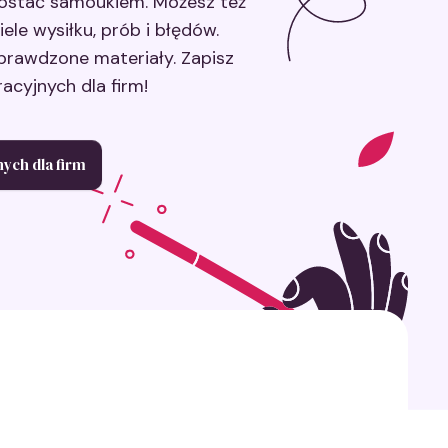
zostać samoukiem. Możesz też
le wysiłku, prób i błędów.
 sprawdzone materiały. Zapisz
acyjnych dla firm!
nych dla firm