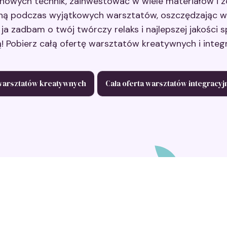
nowych technik, zainwestować w wiele materiałów i 
mną podczas wyjątkowych warsztatów, oszczędzając wie
 ja zadbam o twój twórczy relaks i najlepszej jakości
ą! Pobierz całą ofertę warsztatów kreatywnych i integr
 warsztatów kreatywnych
Cała oferta warsztatów integracyj