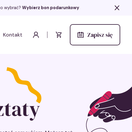
z co wybrać?
Wybierz bon podarunkowy
Zapisz się
Kontakt
Wydarzenia
Moje konto
Koszyk
taty