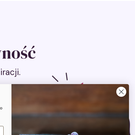
wność
racji.
ko