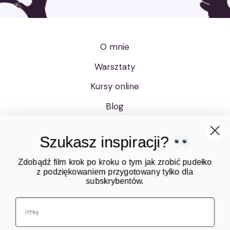
O mnie
Szukasz inspiracji?
Warsztaty
Kursy online
Zdobądź film krok po kroku o tym jak zrobić pudełko
z podziękowaniem przygotowany tylko dla
Blog
subskrybentów.
Sklep
Bony upominkowe
Polityka prywatności
Regulamin
Zgadzam się na przetwarzanie moich danych
Kontakt
osobowych przez Kreatywnie.com Dorota Freitag w celu
wysyłania mi newslettera, w tym informacji o