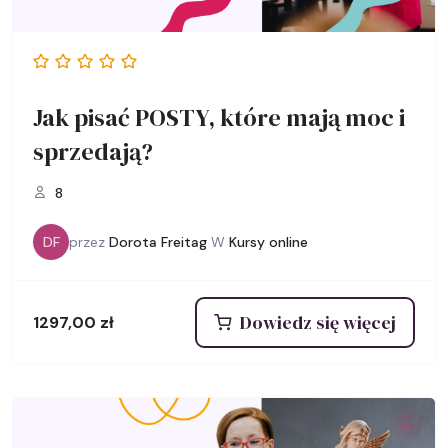
Jak pisać POSTY, które mają moc i
sprzedają?
8
DF
przez
Dorota Freitag
W
Kursy online
Dowiedz się więcej
1297,00
zł