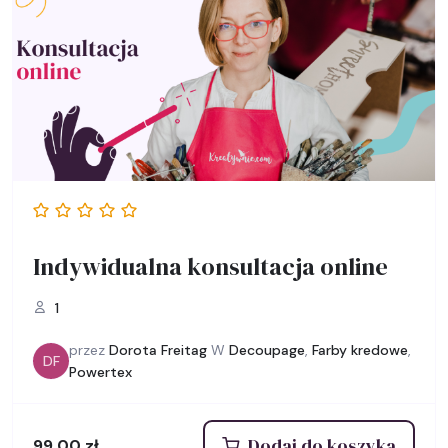
Indywidualna konsultacja online
1
przez
Dorota Freitag
W
Decoupage
,
Farby kredowe
,
DF
Powertex
Dodaj do koszyka
99,00
zł