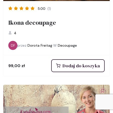
5.00
(1)
Ikona decoupage
4
DF
przez
Dorota Freitag
W
Decoupage
Dodaj do koszyka
99,00
zł