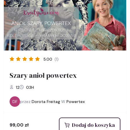
5.00
(1)
Szary anioł powertex
12
03H
DF
przez
Dorota Freitag
W
Powertex
Dodaj do koszyka
99,00
zł