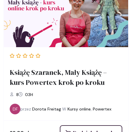
Książę Szaranek, Mały Książę –
kurs Powertex krok po kroku
8
03H
DF
przez
Dorota Freitag
W
Kursy online
,
Powertex