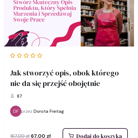
Jak stworzyć opis, obok którego
nie da się przejść obojętnie
87
DF
przez
Dorota Freitag
Dodaj do koszyka
Pierwotna
Aktualna
67,00
zł
167,00
zł