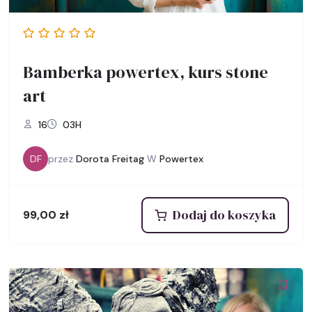
Bamberka powertex, kurs stone
art
16
03H
DF
przez
Dorota Freitag
W
Powertex
Dodaj do koszyka
99,00
zł