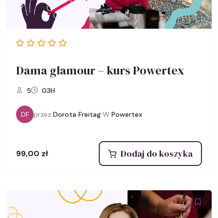
Dama glamour – kurs Powertex
5
03H
DF
przez
Dorota Freitag
W
Powertex
Dodaj do koszyka
99,00
zł