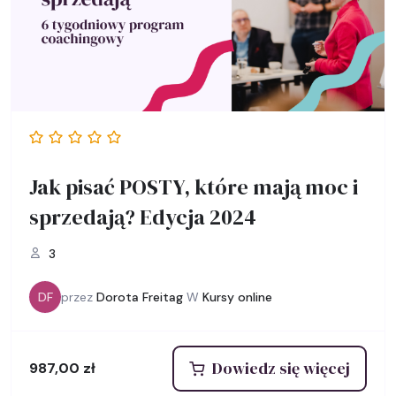
Jak pisać POSTY, które mają moc i
sprzedają? Edycja 2024
3
DF
przez
Dorota Freitag
W
Kursy online
Dowiedz się więcej
987,00
zł