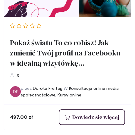
Pokaż światu To co robisz! Jak
zmienić Twój profil na Facebooku
w idealną wizytówkę
rękodzileniczki.
3
przez
Dorota Freitag
W
Konsultacja online media
DF
społecznościowe
,
Kursy online
Dowiedz się więcej
497,00
zł