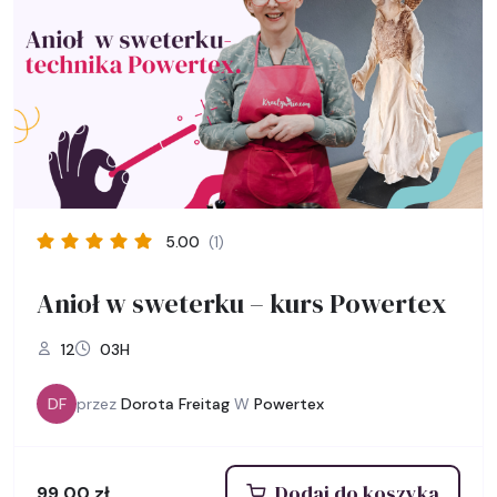
5.00
(1)
Anioł w sweterku – kurs Powertex
12
03H
DF
przez
Dorota Freitag
W
Powertex
Dodaj do koszyka
99,00
zł