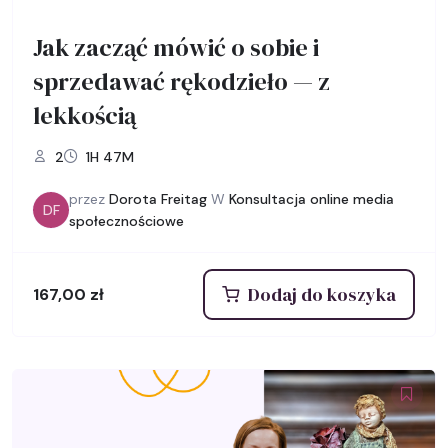
Jak zacząć mówić o sobie i
sprzedawać rękodzieło — z
lekkością
2
1H 47M
przez
Dorota Freitag
W
Konsultacja online media
DF
społecznościowe
Dodaj do koszyka
167,00
zł