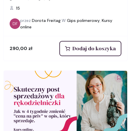
15
przez
Dorota Freitag
W
Gips polimerowy
,
Kursy
DF
online
Dodaj do koszyka
290,00
zł