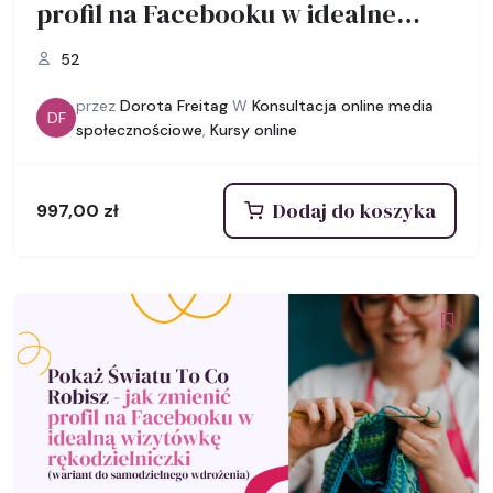
profil na Facebooku w idealne
Portfolio.
52
przez
Dorota Freitag
W
Konsultacja online media
DF
społecznościowe
,
Kursy online
Dodaj do koszyka
997,00
zł