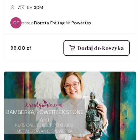
7
5H 30M
DF
przez
Dorota Freitag
W
Powertex
Dodaj do koszyka
99,00
zł