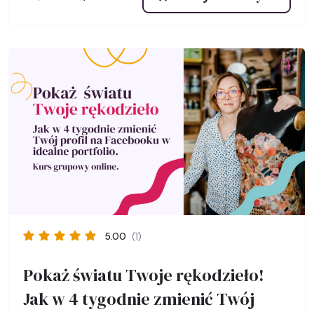
cena
cena
wynosiła:
wynosi:
167,00 zł.
67,00 zł.
5.00
(1)
Pokaż światu Twoje rękodzieło!
Jak w 4 tygodnie zmienić Twój