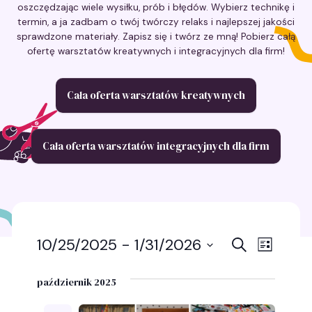
oszczędzając wiele wysiłku, prób i błędów. Wybierz technikę i
termin, a ja zadbam o twój twórczy relaks i najlepszej jakości
sprawdzone materiały. Zapisz się i twórz ze mną! Pobierz całą
ofertę warsztatów kreatywnych i integracyjnych dla firm!
Cała oferta warsztatów kreatywnych
Cała oferta warsztatów integracyjnych dla firm
Wydarz
Wyda
10/25/2025
 - 
1/31/2026
Szukaj
Lista
Wybierz
Wido
Nawigac
datę.
październik 2025
nawig
po