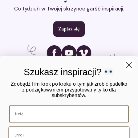
Co tydzień w Twojej skrzynce garść inspiracji.
Zapisz się
Ikona social media
Ikona social media
Ikona social media
Szukasz inspiracji?
Zdobądź film krok po kroku o tym jak zrobić pudełko
z podziękowaniem przygotowany tylko dla
subskrybentów.
O mnie
Warsztaty
Kursy online
Blog