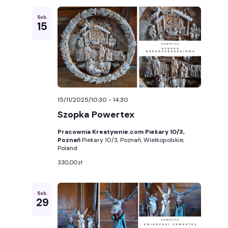
Sob.
15
15/11/2025/10:30
-
14:30
Szopka Powertex
Pracownia Kreatywnie.com Piekary 10/3,
Poznań
Piekary 10/3, Poznań, Wielkopolskie,
Poland
330,00zł
Sob.
29