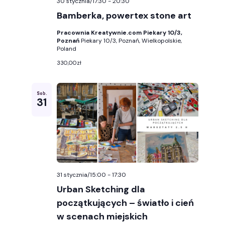
30 stycznia/17:30
-
20:30
Bamberka, powertex stone art
Pracownia Kreatywnie.com Piekary 10/3,
Poznań
Piekary 10/3, Poznań, Wielkopolskie,
Poland
330,00zł
Sob.
31
31 stycznia/15:00
-
17:30
Urban Sketching dla
początkujących – światło i cień
w scenach miejskich