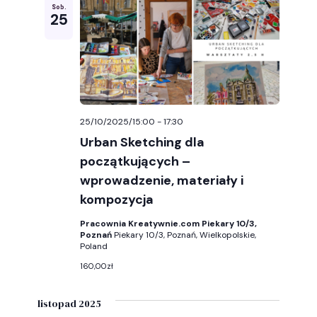
Sob.
wyszuk
25
i
widoka
25/10/2025/15:00
-
17:30
Urban Sketching dla
początkujących –
wprowadzenie, materiały i
kompozycja
Pracownia Kreatywnie.com Piekary 10/3,
Poznań
Piekary 10/3, Poznań, Wielkopolskie,
Poland
160,00zł
listopad 2025