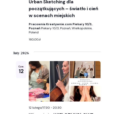
Urban Sketching dla
początkujących – światło i cień
w scenach miejskich
Pracownia Kreatywnie.com Piekary 10/3,
Poznań
Piekary 10/3, Poznań, Wielkopolskie,
Poland
160,00zł
luty 2026
Czw.
12
12 lutego/17:30
-
20:30