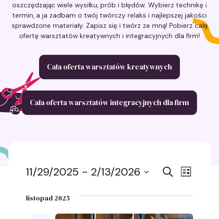
oszczędzając wiele wysiłku, prób i błędów. Wybierz technikę i
termin, a ja zadbam o twój twórczy relaks i najlepszej jakości
sprawdzone materiały. Zapisz się i twórz ze mną! Pobierz całą
ofertę warsztatów kreatywnych i integracyjnych dla firm!
Cała oferta warsztatów kreatywnych
Cała oferta warsztatów integracyjnych dla firm
Wydarz
Wyda
11/29/2025
 - 
2/13/2026
Szukaj
Lista
Wybierz
Wido
Nawigac
datę.
listopad 2025
nawig
po