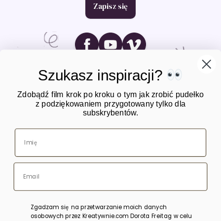
Zapisz się
Ikona social media
Ikona social media
Ikona social media
Szukasz inspiracji?
Zdobądź film krok po kroku o tym jak zrobić pudełko
z podziękowaniem przygotowany tylko dla
subskrybentów.
O mnie
Warsztaty
Kursy online
Blog
Sklep
Zgadzam się na przetwarzanie moich danych
osobowych przez Kreatywnie.com Dorota Freitag w celu
Bony upominkowe