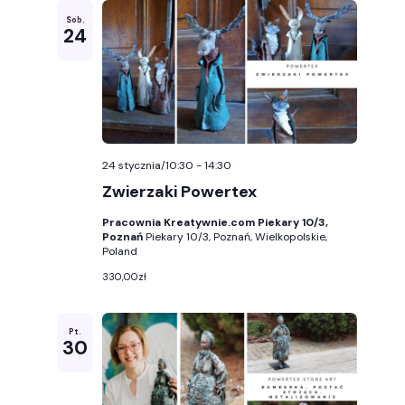
Sob.
24
24 stycznia/10:30
-
14:30
Zwierzaki Powertex
Pracownia Kreatywnie.com Piekary 10/3,
Poznań
Piekary 10/3, Poznań, Wielkopolskie,
Poland
330,00zł
Pt.
30