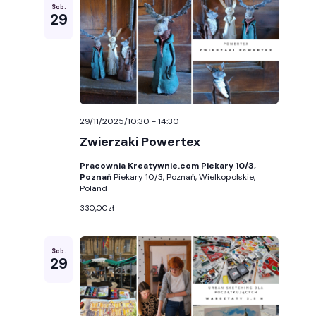
Sob.
wyszuk
29
i
widoka
29/11/2025/10:30
-
14:30
Zwierzaki Powertex
Pracownia Kreatywnie.com Piekary 10/3,
Poznań
Piekary 10/3, Poznań, Wielkopolskie,
Poland
330,00zł
Sob.
29