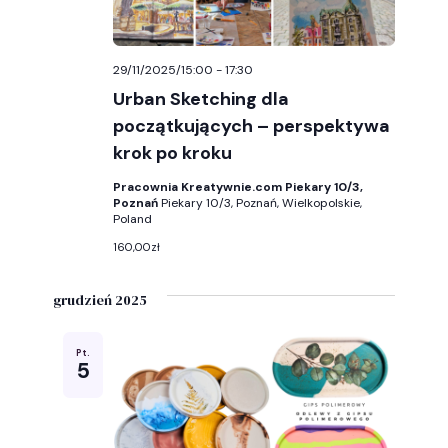
29/11/2025/15:00
-
17:30
Urban Sketching dla
początkujących – perspektywa
krok po kroku
Pracownia Kreatywnie.com Piekary 10/3,
Poznań
Piekary 10/3, Poznań, Wielkopolskie,
Poland
160,00zł
grudzień 2025
Pt.
5