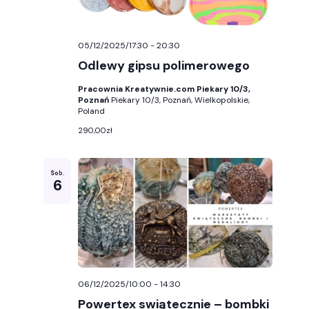
05/12/2025/17:30
-
20:30
Odlewy gipsu polimerowego
Pracownia Kreatywnie.com Piekary 10/3,
Poznań
Piekary 10/3, Poznań, Wielkopolskie,
Poland
290,00zł
Sob.
6
06/12/2025/10:00
-
14:30
Powertex swiątecznie – bombki